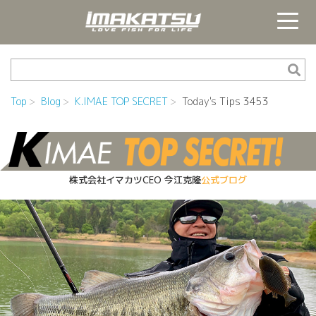
Top
Blog
K.IMAE TOP SECRET
Today's Tips 3453
株式会社イマカツCEO
今江克隆
公式ブログ