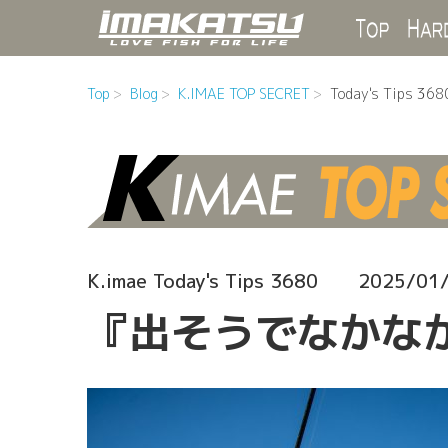
Top
Top
Blog
K.IMAE TOP SECRET
Today's Tips 368
K.imae Today's Tips 3680
2025/01
『出そうでなかな