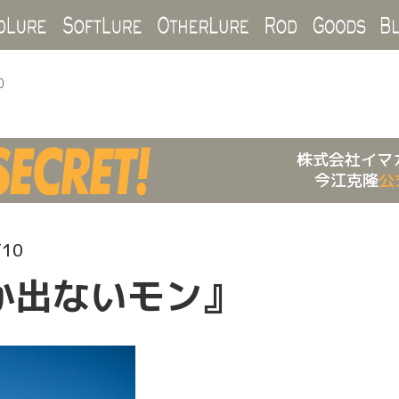
Hard Lure
Soft Lure
Other Lure
Rod
Goo
0
株式会社イマ
今江克隆
公
/10
か出ないモン』