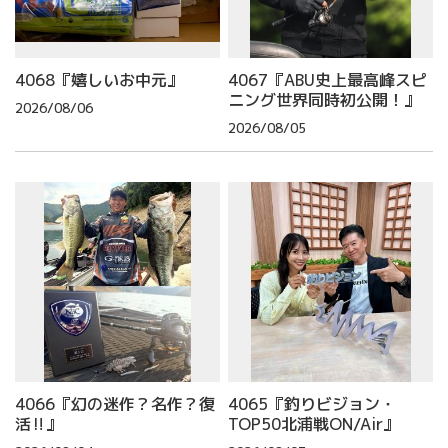
4068『嬉しいお中元』
4067『ABU史上最高峰スピ
ニング世界同時初公開！』
2026/08/06
2026/08/05
4066『幻の迷作？名作？復
4065『釣りビジョン・
活‼』
TOP50北浦戦ON/Air』