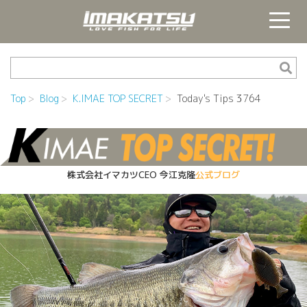
Top
Blog
K.IMAE TOP SECRET
Today's Tips 3764
株式会社イマカツCEO
今江克隆
公式ブログ