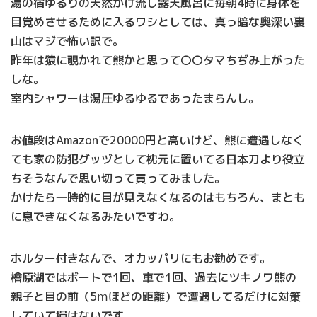
湯の宿ゆるりの天然かけ流し露天風呂に毎朝4時に身体を
目覚めさせるために入るワシとしては、真っ暗な奥深い裏
山はマジで怖い訳で。
昨年は猿に覗かれて熊かと思って〇〇タマちぢみ上がった
しな。
室内シャワーは湯圧ゆるゆるであったまらんし。
お値段はAmazonで20000円と高いけど、熊に遭遇しなく
ても家の防犯グッヅとして枕元に置いてる日本刀より役立
ちそうなんで思い切って買ってみました。
かけたら一時的に目が見えなくなるのはもちろん、まとも
に息できなくなるみたいですわ。
ホルター付きなんで、オカッパリにもお勧めです。
檜原湖ではボートで1回、車で1回、過去にツキノワ熊の
親子と目の前（5ⅿほどの距離）で遭遇してるだけに対策
していて損はないです。