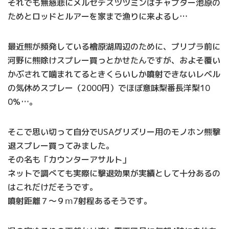
それでも無慈悲にメルセデスツツミンはチャプター池原の
ためとロッドとルアーを家まで漁りに来よるし…
最近熊が頻発している檜原湖周辺のために、プリプラ前に
河野に熊除けスプレー買っとかせたんですが、およそ覆い
かぶされて噛まれてるときくらいしか噴射できないレベル
の気休めスプレー（2000円）でほぼ意味梨番長洋梨10
0％…。
そこで思い切って自分でUSAグリズリー用のモノホン熊撃
退スプレー買ってみました。
その名も「カウンターアサルト」
ネットで調べても実際に撃退効果が実績として十分あるの
はこれだけだそうです。
噴射距離７～９ⅿ7射程あるそうです。