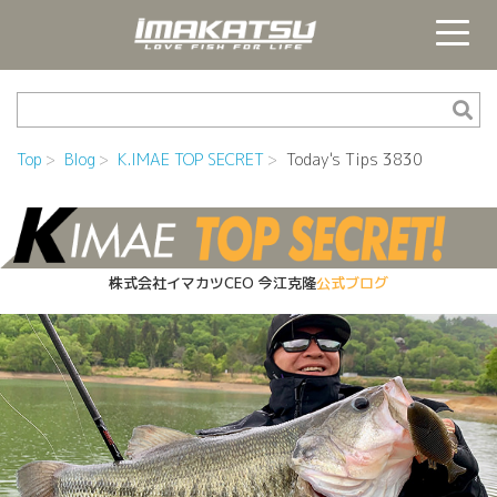
Top
Blog
K.IMAE TOP SECRET
Today's Tips 3830
株式会社イマカツCEO
今江克隆
公式ブログ