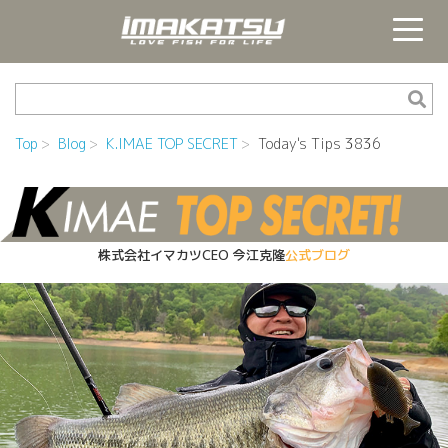
Top
Blog
K.IMAE TOP SECRET
Today's Tips 3836
株式会社イマカツCEO
今江克隆
公式ブログ