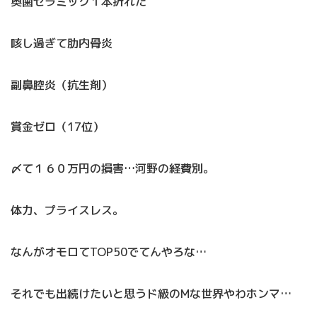
奥歯セラミック１本折れた
咳し過ぎて肋内骨炎
副鼻腔炎（抗生剤）
賞金ゼロ（17位）
〆て１６０万円の損害…河野の経費別。
体力、プライスレス。
なんがオモロてTOP50でてんやろな…
それでも出続けたいと思うド級のMな世界やわホンマ…