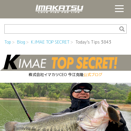
Top
Blog
K.IMAE TOP SECRET
Today's Tips 3843
株式会社イマカツCEO
今江克隆
公式ブログ