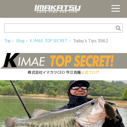
Top
Blog
K.IMAE TOP SECRET
Today's Tips 3862
株式会社イマカツCEO
今江克隆
公式ブログ