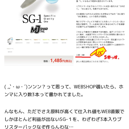
( ,,`・ω・´)ンンン？って思って、WEBSHOP覗いたら、ホ
ンマに入り数3本って書かれてました。
んなもん、ただでさえ原料が高くて仕入れ値もWEB直販で
しかほとんど利益が出ないSG-１を、わざわざ3本入りブ
リスターパックなぞ作らんわな…