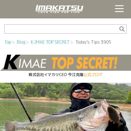
Top
Blog
K.IMAE TOP SECRET
Today's Tips 3905
株式会社イマカツCEO
今江克隆
公式ブログ