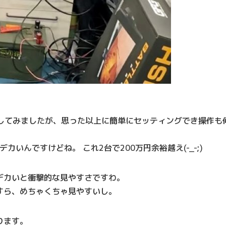
リングしてみましたが、思った以上に簡単にセッティングでき操作も
てデカいんですけどね。 これ2台で200万円余裕越え(-_-;)
デカいと衝撃的な見やすさですわ。
すら、めちゃくちゃ見やすいし。
ります。