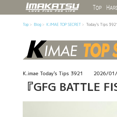
Top
Top
Blog
K.IMAE TOP SECRET
Today's Tips 392
K.imae Today's Tips 3921
2026/01
『GFG BATTLE F