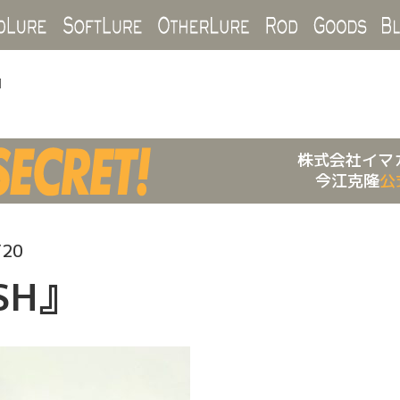
Hard Lure
Soft Lure
Other Lure
Rod
Goo
1
株式会社イマ
今江克隆
公
/20
ISH』