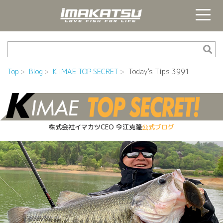
Top
Blog
K.IMAE TOP SECRET
Today's Tips 3991
株式会社イマカツCEO
今江克隆
公式ブログ