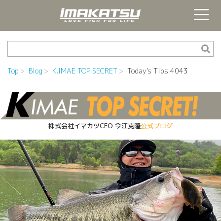
Top
Blog
K.IMAE TOP SECRET
Today's Tips 4043
株式会社イマカツCEO
今江克隆
公式ブログ