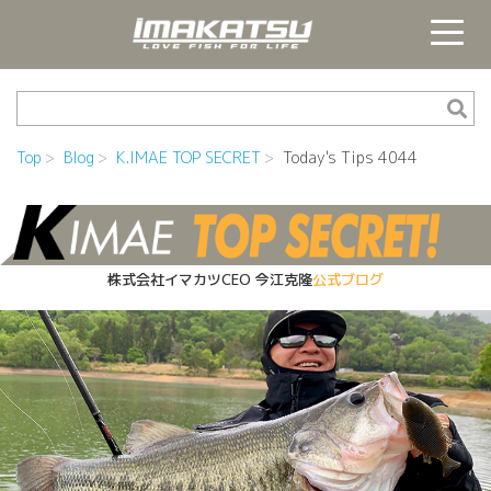
Top
Blog
K.IMAE TOP SECRET
Today's Tips 4044
株式会社イマカツCEO
今江克隆
公式ブログ