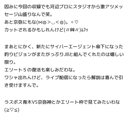
因みに今回の収録でも河辺プロにスタジオから激アツメッ
セージ山盛りなんで笑。
あと京弥にもな(⋈◍＞◡＜◍)。✧♡
カットされるかもしれんけど(〃艸〃)ﾑﾌｯ
まあとにかく、新たにサイバーエージェント傘下になった
釣りビジョンがまたがっぷりJBと組んでくれたのは嬉しい
限り。
エリート５の復活も楽しみだわな。
ワシャ出れんけど、ライブ配信になったら解説は喜んで引
き受けますんで。
ラスボス青木VS京弥神とかエリート枠で見てみたいわな
(≧▽≦)