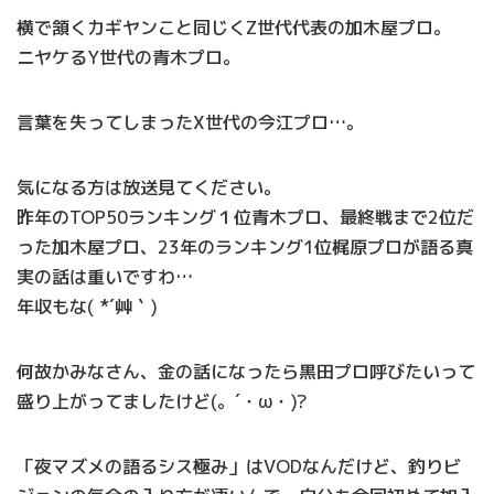
横で頷くカギヤンこと同じくZ世代代表の加木屋プロ。
ニヤケるY世代の青木プロ。
言葉を失ってしまったX世代の今江プロ…。
気になる方は放送見てください。
昨年のTOP50ランキング１位青木プロ、最終戦まで2位だ
った加木屋プロ、23年のランキング1位梶原プロが語る真
実の話は重いですわ…
年収もな( *´艸｀)
何故かみなさん、金の話になったら黒田プロ呼びたいって
盛り上がってましたけど(。´・ω・)?
「夜マズメの語るシス極み」はVODなんだけど、釣りビ