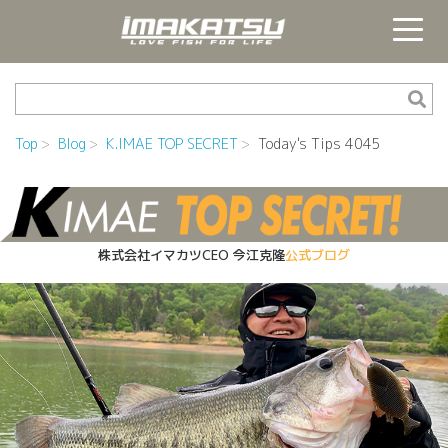
Top
Blog
K.IMAE TOP SECRET
Today's Tips 4045
株式会社イマカツCEO
今江克隆
公式ブログ