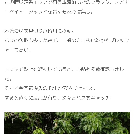
この時期定番エリアで有る本流沿いでのクランク、スピナ
ーベイト、シャッドを試すも反応は無し。
本流沿いを見切り戸崎川に移動。
バスの魚影も多いが選手、一般の方も多い為ややプレッシ
ャーも高い。
エレキで湖上を凝視していると、小鮎を多数確認しまし
た。
そこで今回初投入のiRoller70をチョイス。
すると直ぐに反応が有り、次々とバスをキャッチ！