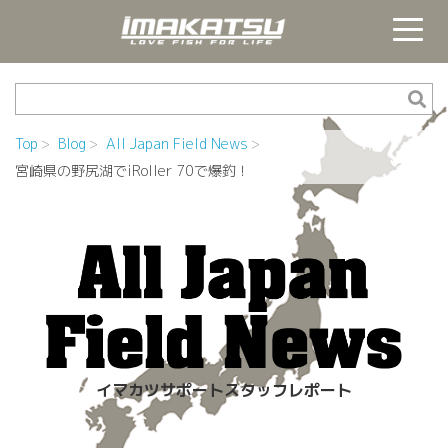
Top
Blog
All Japan Field News
宮崎県の野尻湖でiRoller 70で爆釣！
イマカツサポートスタッフレポート