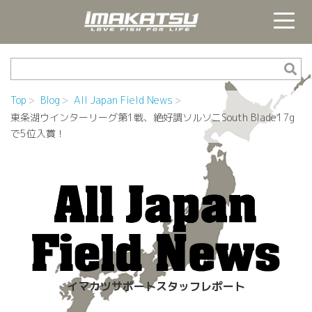
Top
Blog
All Japan Field News
東条湖ウインターリーグ第1戦、絶好調ソルソニSouth Blade17g
で5位入賞！
イマカツサポートスタッフレポート