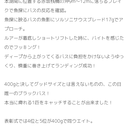
本湖南に位置する赤坂桟橋の沖9m～12mに落ちるブレイ
クで魚探にバスの反応を確認。
魚探に映るバスの魚影にソルソニサウスブレード17gでア
プローチ。
ルアーが着底しショートリフトした時に、バイトを感じた
のでフッキング！
ディープから上がってくるバスに負担をかけないようゆっ
くり、慎重に巻き上げてランディング成功！
400gと決してグッドサイズとは言えないものの、この日
唯一のブラックバス！
本当に痺れる1匹をキャッチすることが出来ました！
表彰式では4位と5位が400gで同ウエイト。