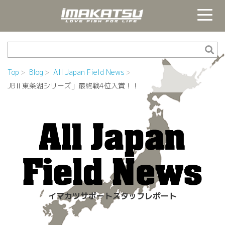
Top
Blog
All Japan Field News
JBⅡ東条湖シリーズ」最終戦4位入賞！！
イマカツサポートスタッフレポート