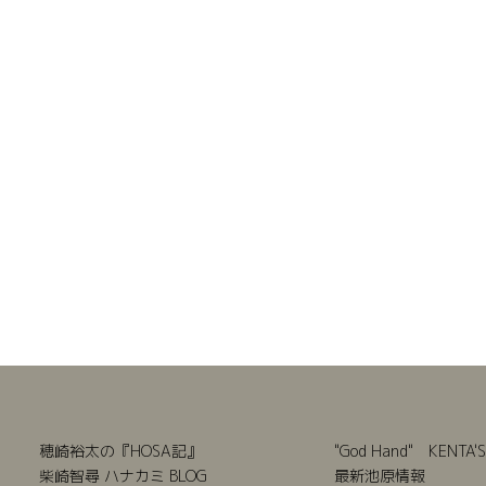
穂崎裕太の『HOSA記』
"God Hand" KENTA'S
柴崎智尋 ハナカミ BLOG
最新池原情報