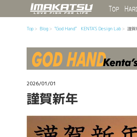
Top
Top
Blog
"God Hand" KENTA'S Design Lab
謹賀
2026/01/01
謹賀新年