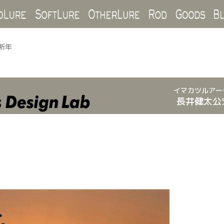
Hard Lure
Soft Lure
Other Lure
Rod
Goo
新年
イマカツルアー
長井健太公