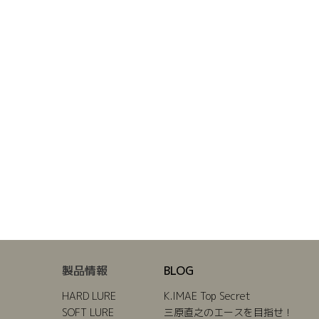
製品情報
BLOG
HARD LURE
K.IMAE Top Secret
SOFT LURE
三原直之のエースを目指せ！