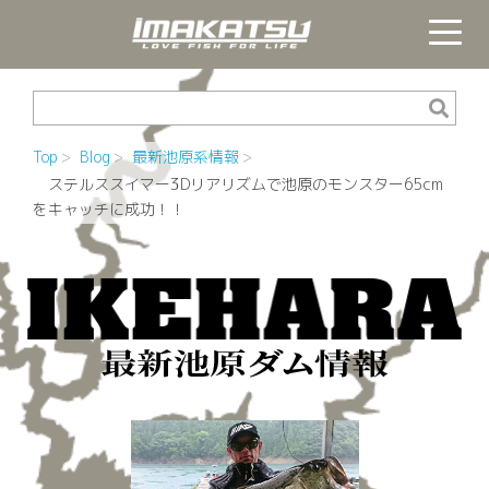
Top
Blog
最新池原系情報
ステルススイマー3Dリアリズムで池原のモンスター65cm
をキャッチに成功！！