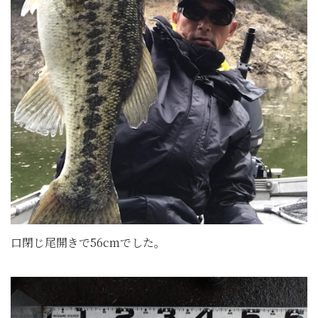
口閉じ尾開きで56cmでした。