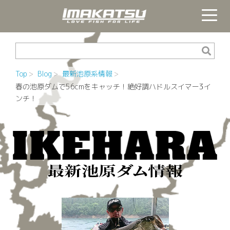
Top
Blog
最新池原系情報
春の池原ダムで56cmをキャッチ！絶好調ハドルスイマー3イ
ンチ！