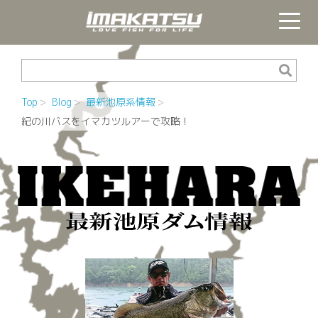
Top
Blog
最新池原系情報
紀の川バスをイマカツルアーで攻略！