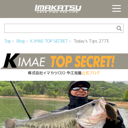
Top
Blog
K.IMAE TOP SECRET
Today's Tips 2773
株式会社イマカツCEO
今江克隆
公式ブログ