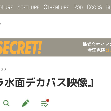
Hard Lure
Soft Lure
Other Lure
Rod
Goo
5
株式会社イマ
今江克隆
公
/27
ラ水面デカバス映像』