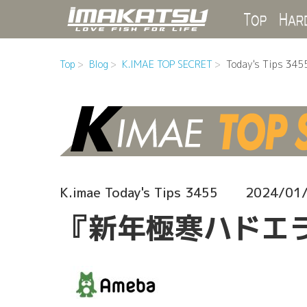
Top
Top
Blog
K.IMAE TOP SECRET
Today's Tips 345
K.imae Today's Tips 3455
2024/01
『新年極寒ハドエ