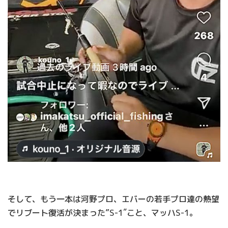
そして、もう一本は河野プロ、エバーの若手プロ達の熱望
でリブート復活が決まった”S-1″こと、マッハS-1。