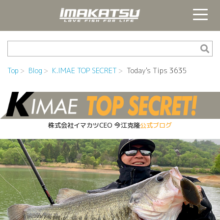
Top
Blog
K.IMAE TOP SECRET
Today's Tips 3635
株式会社イマカツCEO
今江克隆
公式ブログ