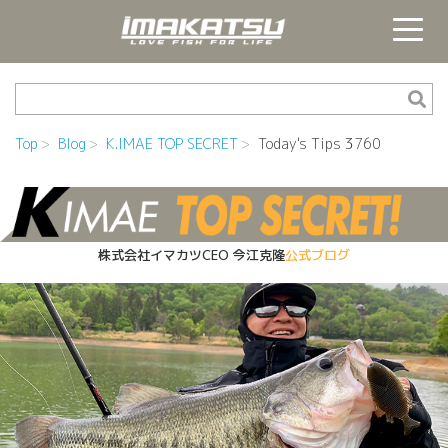
Top
Blog
K.IMAE TOP SECRET
Today's Tips 3760
株式会社イマカツCEO
今江克隆
公式ブログ