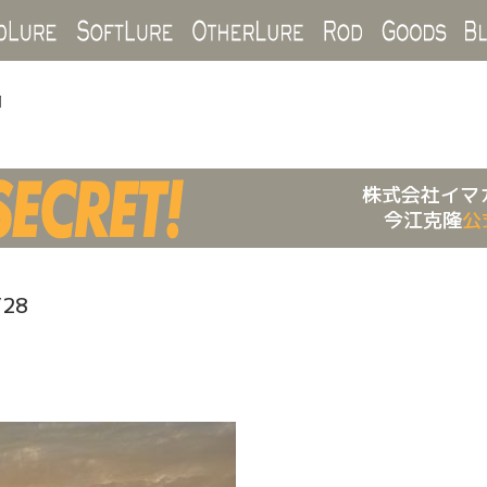
Hard Lure
Soft Lure
Other Lure
Rod
Goo
1
株式会社イマ
今江克隆
公
/28