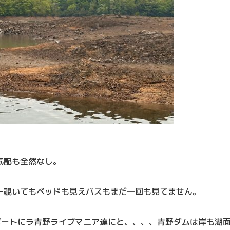
気配も全然なし。
ー覗いてもベッドも見えバスもまだ一回も見てません。
ボートにラ青野ライブマニア達にと、、、、青野ダムは岸も湖