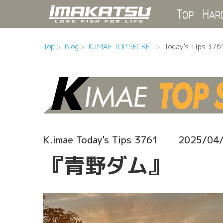
Top
Top
Blog
K.IMAE TOP SECRET
Today's Tips 376
K.imae Today's Tips 3761
2025/04
『青野ダム』