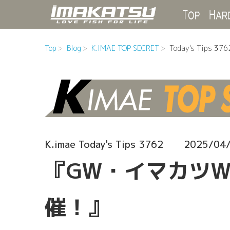
Top
Top
Blog
K.IMAE TOP SECRET
Today's Tips 376
K.imae Today's Tips 3762
2025/04
『GW・イマカツW
催！』