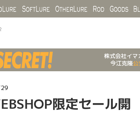
Hard Lure
Soft Lure
Other Lure
Rod
Goo
2
株式会社イマ
今江克隆
公
/29
EBSHOP限定セール開