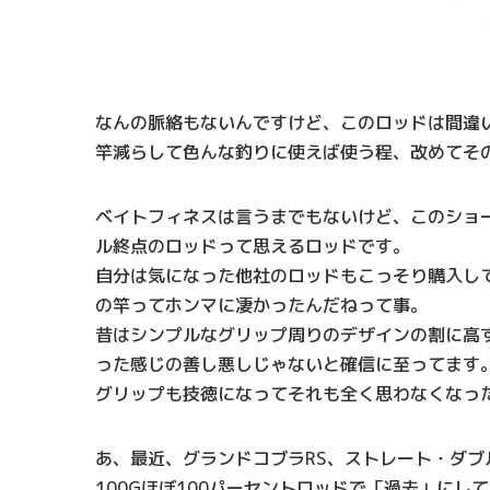
なんの脈絡もないんですけど、このロッドは間違
竿減らして色んな釣りに使えば使う程、改めてそ
ベイトフィネスは言うまでもないけど、このショ
ル終点のロッドって思えるロッドです。
自分は気になった他社のロッドもこっそり購入し
の竿ってホンマに凄かったんだねって事。
昔はシンプルなグリップ周りのデザインの割に高
った感じの善し悪しじゃないと確信に至ってます
グリップも技徳になってそれも全く思わなくなっ
あ、最近、グランドコブラRS、ストレート・ダブ
100Gほぼ100パーセントロッドで「過去」に