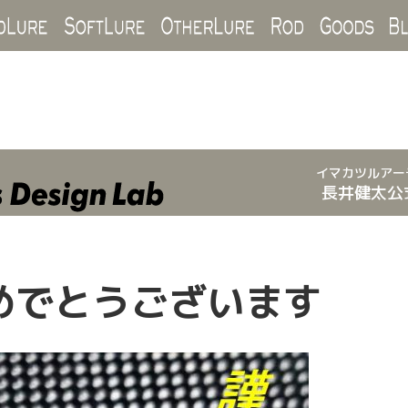
Hard Lure
Soft Lure
Other Lure
Rod
Goo
イマカツルアー
長井健太公
めでとうございます