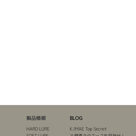
製品情報
BLOG
HARD LURE
K.IMAE Top Secret
SOFT LURE
三原直之のエースを目指せ！