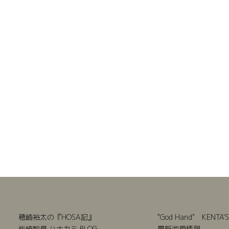
穂崎裕太の『HOSA記』
"God Hand" KENTA'S
柴崎智尋 ハナカミ BLOG
最新池原情報