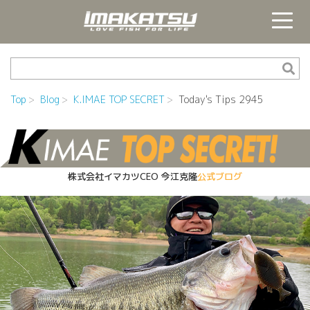
Top
Blog
K.IMAE TOP SECRET
Today's Tips 2945
株式会社イマカツCEO
今江克隆
公式ブログ