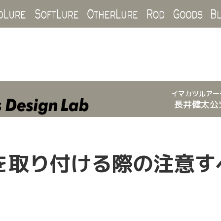
Hard Lure
Soft Lure
Other Lure
Rod
Goo
イマカツルアー
長井健太公
を取り付ける際の注意す