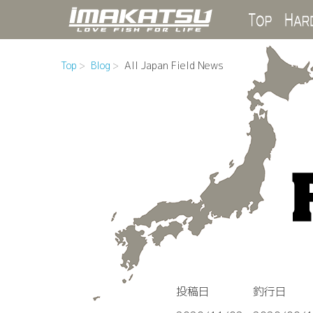
Top
Top
Blog
All Japan Field News
投稿日
釣行日