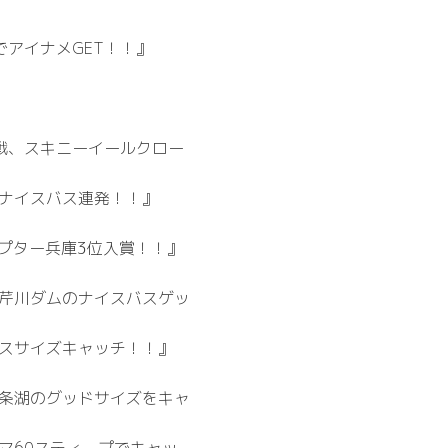
でアイナメGET！！』
3戦、スキニーイールクロー
ナイスバス連発！！』
ャプター兵庫3位入賞！！』
芹川ダムのナイスバスゲッ
スサイズキャッチ！！』
条湖のグッドサイズをキャ