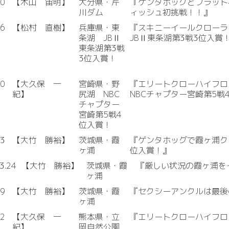
10
【木山 宙明】
大分県・芹
『ゲンタホッグとフラット
川ダム
ィッシュ初挑戦！！』
06
【松村 直樹】
兵庫県・東
『スキニーイールクローラ
条湖 JBⅡ
JBⅡ東条湖第3戦3位入賞
東条湖第3戦
3位入賞！
30
【大久保 一
宮崎県・野
『エリートクローハイフロ
紀】
尻湖 NBC
NBCチャプター宮崎第5戦
チャプター
宮崎第5戦4
位入賞！
23
【大竹 勝裕】
茨城県・霞
『ゲンタホッグで霞ヶ浦ク
ヶ浦
位入賞！』
3.24
【大竹 勝裕】
茨城県・霞
『厳しい状況の霞ヶ浦を
ヶ浦
19
【大竹 勝裕】
茨城県・霞
『セクシーアンクルは最後
ヶ浦
22
【大久保 一
熊本県・立
『エリートクローハイフロ
紀】
岡自然公園