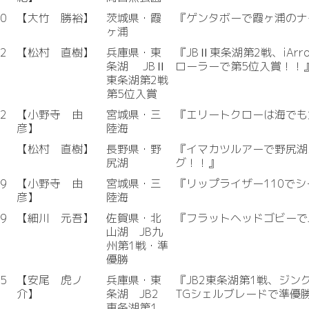
20
【大竹 勝裕】
茨城県・霞
『ゲンタボーで霞ヶ浦のナ
ヶ浦
02
【松村 直樹】
兵庫県・東
『JBⅡ東条湖第2戦、iAr
条湖 JBⅡ
ローラーで第5位入賞！！
東条湖第2戦
第5位入賞
12
【小野寺 由
宮城県・三
『エリートクローは海でも
彦】
陸海
【松村 直樹】
長野県・野
『イマカツルアーで野尻湖
尻湖
グ！！』
29
【小野寺 由
宮城県・三
『リップライザー110でシ
彦】
陸海
19
【細川 元吾】
佐賀県・北
『フラットヘッドゴビーで
山湖 JB九
州第1戦・準
優勝
05
【安尾 虎ノ
兵庫県・東
『JB2東条湖第1戦、ジ
介】
条湖 JB2
TGシェルブレードで準優
東条湖第1