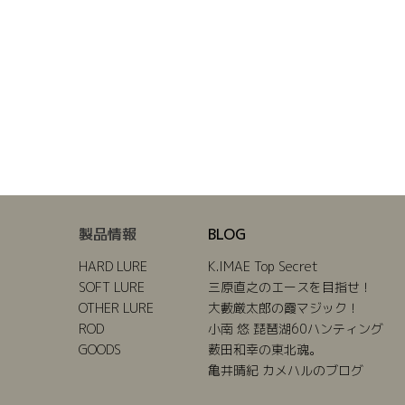
製品情報
BLOG
HARD LURE
K.IMAE Top Secret
SOFT LURE
三原直之のエースを目指せ！
OTHER LURE
大藪厳太郎の霞マジック！
ROD
小南 悠 琵琶湖60ハンティング
GOODS
薮田和幸の東北魂。
亀井晴紀 カメハルのブログ