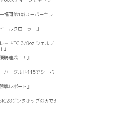
マ60スティープでキャッ
ター福岡第1戦スーパーキラ
イールクローラー』
ドTG 3/8oz シェルブ
！』
間優勝達成！！』
ーパーダルド115でシーバ
決勝戦レポート』
LASSIC28ゲンタホッグのみで3