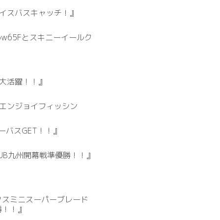
イスバスキャッチ！』
row65Fとスキニーイールク
』
大活躍！！』
エンジョイフィッシン
ーバスGET！！』
JB九州開幕戦準優勝！！』
ンクスミニスーパーブレード
勝！！』