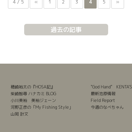
4 / 5
«
1
2
3
4
5
»
過去の記事
穂崎裕太の『HOSA記』
"God Hand" KENTA'S
柴崎智尋 ハナカミ BLOG
最新池原情報
小川美裕 美裕ジェーン
Field Report
河野正彦の「My Fishing Style」
今週のなべちゃん
山岡 計文