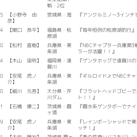
戦・2位
05
【小野寺 由
宮城県・海
『アンクルミノー3インチ
彦】
04
【関口 恭平】
福島県・桧
『毎年恒例の桧原湖釣行』
原湖
28
【松村 直樹】
兵庫県・東
『NBCチャプター兵庫第
条湖
ラーが活躍！！』
14
【木山 宙明】
福岡県・遠
『ゲンタホッグで遠賀川の
賀川
28
【安尾 虎ノ
兵庫県・東
『ギルロイドJrでNBCチ
介】
条湖
28
【細川 元吾】
大分県・芹
『フラットヘッドゴビーで
川ダム
ト！！』
21
【石橋 康二】
茨城県・霞
『霞水系ゲンタボーでナイ
ヶ浦
29
【安尾 虎ノ
兵庫県・東
『レインボーシャッドで東
介】
条湖
ッチ！』