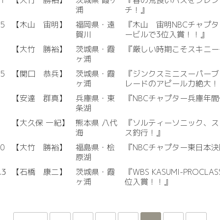
21
【大竹 勝裕】
茨城県 霞ヶ
『春の荒食いバスをジレン
浦
チ！』
15
【木山 宙明】
福岡県・遠
『木山 宙明NBCチャプ
賀川
ービルで3位入賞！！』
【大竹 勝裕】
茨城県・霞
『厳しい時期こそスキニー
ヶ浦
25
【関口 恭兵】
茨城県・霞
『ジンクスミニスーパーブレー
ヶ浦
レードのアピール力絶大！
【安達 群真】
兵庫県・東
『NBCチャプター兵庫年
条湖
【大久保 一紀】
熊本県 八代
『ソルティーソニック、ス
海
ス釣行！』
10
【大竹 勝裕】
福島県・桧
『NBCチャプター東日本
原湖
.3
【石橋 康二】
茨城県・霞
『WBS KASUMI-PROC
ヶ浦
位入賞！！』